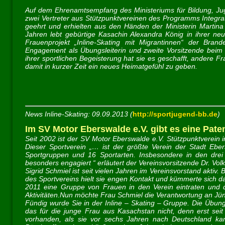
Auf dem Ehrenamtsempfang des Ministeriums für Bildung, J
zwei Vertreter aus Stützpunktvereinen des Programms Integrat
geehrt und erhielten aus den Händen der Ministerin Marti
Jahren lebt gebürtige Kasachin Alexandra König in ihrer neu
Frauenprojekt „Inline-Skating mit Migrantinnen“ der Bra
Engagement als Übungsleiterin und zweite Vorsitzende beim
ihrer sportlichen Begeisterung hat sie es geschafft, andere F
damit in kurzer Zeit ein neues Heimatgefühl zu geben.
News Inline-Skating: 09.09.2013 (
http://sportjugend-bb.de
)
Im SV Motor Eberswalde e.V. gibt es eine Pate
Seit 2002 ist der SV Motor Eberswalde e.V. Stützpunktverein
Dieser Sportverein „… ist der größte Verein der Stadt Ebers
Sportgruppen und 16 Sportarten. Insbesondere in den drei 
besonders engagiert “ erläutert der Vereinsvorsitzende Dr. Volk
Sigrid Schmiel ist seit vielen Jahren im Vereinsvorstand aktiv
des Sportvereins hielt sie engen Kontakt und kümmerte sich d
2011 eine Gruppe von Frauen in den Verein eintraten und dor
Aktivitäten.Nun möchte Frau Schmiel die Verantwortung an Jü
Fündig wurde Sie in der Inline – Skating – Gruppe. Die Übung
das für die junge Frau aus Kasachstan nicht, denn erst seit
vorhanden, als sie vor sechs Jahren nach Deutschland kam.