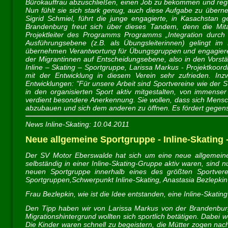
Bürokauffrau abzuschließen, einen Job zu bekommen und regel
Nun fühlt sie sich stark genug, auch diese Aufgabe zu übern
Sigrid Schmiel, führt die junge engagierte, in Kasachstan
Brandenburg freut sich über dieses Tandem, denn die Mitar
Projektleiter des Programms Programms „Integration durch 
Ausführungsebene (z.B. als Übungsleiterinnen) gelingt im
übernehmen Verantwortung für Übungsgruppen und engagieren 
der Migrantinnen auf Entscheidungsebene, also in den Vorstä
Inline – Skating – Sportgruppe, Larissa Markus - Projektkoord
mit der Entwicklung in diesem Verein sehr zufrieden. Inz
Entwicklungen: "Für unsere Arbeit sind Sportvereine wie der SV
in den organisierten Sport aktiv mitgestalten, von immense
verdient besondere Anerkennung. Sie wollen, dass sich Mensch
abzubauen und sich dem anderen zu öffnen. Es fördert gegense
News Inline-Skating: 10.04.2011
Neue allgemeine Sportgruppe - Inline-Skating 
Der SV Motor Eberswalde hat sich um eine neue allgemeine Sp
selbständig in einer Inline-Skating-Gruppe aktiv waren, sind
neuen Sportgruppe innerhalb eines des größten Sportvere
Sportgruppen,Schwerpunkt Inline-Skating, Anastasia Bezlepki
Frau Bezlepkin, wie ist die Idee entstanden, eine Inline-Skat
Den Tipp haben wir von Larissa Markus von der Brandenburg
Migrationshintergrund wollten sich sportlich betätigen. Dabei w
Die Kinder waren schnell zu begeistern, die Mütter zogen na