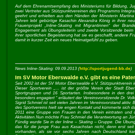
Auf dem Ehrenamtsempfang des Ministeriums für Bildung, J
zwei Vertreter aus Stützpunktvereinen des Programms Integrat
geehrt und erhielten aus den Händen der Ministerin Marti
Jahren lebt gebürtige Kasachin Alexandra König in ihrer neu
Frauenprojekt „Inline-Skating mit Migrantinnen“ der Bra
Engagement als Übungsleiterin und zweite Vorsitzende beim
ihrer sportlichen Begeisterung hat sie es geschafft, andere F
damit in kurzer Zeit ein neues Heimatgefühl zu geben.
News Inline-Skating: 09.09.2013 (
http://sportjugend-bb.de
)
Im SV Motor Eberswalde e.V. gibt es eine Pate
Seit 2002 ist der SV Motor Eberswalde e.V. Stützpunktverein
Dieser Sportverein „… ist der größte Verein der Stadt Ebers
Sportgruppen und 16 Sportarten. Insbesondere in den drei 
besonders engagiert “ erläutert der Vereinsvorsitzende Dr. Volk
Sigrid Schmiel ist seit vielen Jahren im Vereinsvorstand aktiv
des Sportvereins hielt sie engen Kontakt und kümmerte sich d
2011 eine Gruppe von Frauen in den Verein eintraten und dor
Aktivitäten.Nun möchte Frau Schmiel die Verantwortung an Jü
Fündig wurde Sie in der Inline – Skating – Gruppe. Die Übung
das für die junge Frau aus Kasachstan nicht, denn erst seit
vorhanden, als sie vor sechs Jahren nach Deutschland kam.