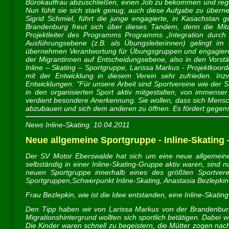
Bürokauffrau abzuschließen, einen Job zu bekommen und regel
Nun fühlt sie sich stark genug, auch diese Aufgabe zu übern
Sigrid Schmiel, führt die junge engagierte, in Kasachstan
Brandenburg freut sich über dieses Tandem, denn die Mitar
Projektleiter des Programms Programms „Integration durch 
Ausführungsebene (z.B. als Übungsleiterinnen) gelingt im
übernehmen Verantwortung für Übungsgruppen und engagieren 
der Migrantinnen auf Entscheidungsebene, also in den Vorstä
Inline – Skating – Sportgruppe, Larissa Markus - Projektkoord
mit der Entwicklung in diesem Verein sehr zufrieden. Inz
Entwicklungen: "Für unsere Arbeit sind Sportvereine wie der SV
in den organisierten Sport aktiv mitgestalten, von immense
verdient besondere Anerkennung. Sie wollen, dass sich Mensch
abzubauen und sich dem anderen zu öffnen. Es fördert gegense
News Inline-Skating: 10.04.2011
Neue allgemeine Sportgruppe - Inline-Skating 
Der SV Motor Eberswalde hat sich um eine neue allgemeine Sp
selbständig in einer Inline-Skating-Gruppe aktiv waren, sind
neuen Sportgruppe innerhalb eines des größten Sportvere
Sportgruppen,Schwerpunkt Inline-Skating, Anastasia Bezlepki
Frau Bezlepkin, wie ist die Idee entstanden, eine Inline-Skat
Den Tipp haben wir von Larissa Markus von der Brandenburg
Migrationshintergrund wollten sich sportlich betätigen. Dabei w
Die Kinder waren schnell zu begeistern, die Mütter zogen na