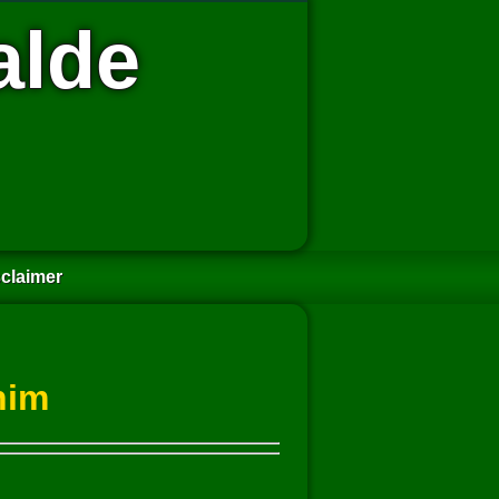
alde
claimer
nim