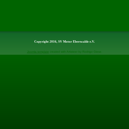
Copyright 2016, SV Motor Eberswalde e.V.
Joomla template
created with Artisteer by Rodrigo Giese.